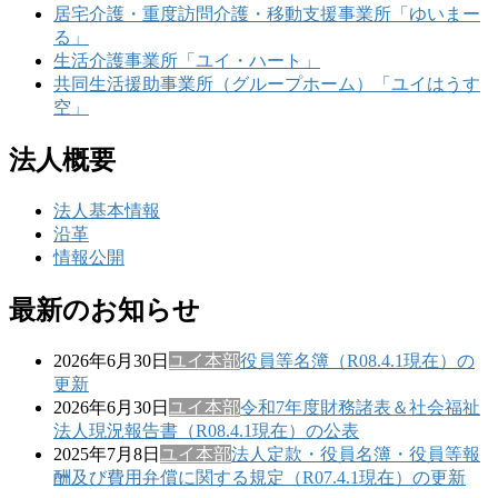
居宅介護・重度訪問介護・移動支援事業所「ゆいまー
る」
生活介護事業所「ユイ・ハート」
共同生活援助事業所（グループホーム）「ユイはうす
空」
法人概要
法人基本情報
沿革
情報公開
最新のお知らせ
2026年6月30日
ユイ本部
役員等名簿（R08.4.1現在）の
更新
2026年6月30日
ユイ本部
令和7年度財務諸表＆社会福祉
法人現況報告書（R08.4.1現在）の公表
2025年7月8日
ユイ本部
法人定款・役員名簿・役員等報
酬及び費用弁償に関する規定（R07.4.1現在）の更新