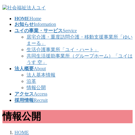
コ
ナ
ン
ビ
HOME
Home
テ
ゲ
お知らせ
Information
ン
ー
ユイの事業・サービス
Service
ツ
シ
居宅介護・重度訪問介護・移動支援事業所「ゆい
へ
ョ
まーる」
ス
ン
生活介護事業所「ユイ・ハート」
キ
に
共同生活援助事業所（グループホーム）「ユイは
ッ
移
うす 空」
プ
動
法人概要
About
法人基本情報
沿革
情報公開
アクセス
Access
採用情報
Recruit
情報公開
HOME