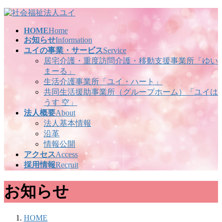
コ
ナ
ン
ビ
HOME
Home
テ
ゲ
お知らせ
Information
ン
ー
ユイの事業・サービス
Service
ツ
シ
居宅介護・重度訪問介護・移動支援事業所「ゆい
へ
ョ
まーる」
ス
ン
生活介護事業所「ユイ・ハート」
キ
に
共同生活援助事業所（グループホーム）「ユイは
ッ
移
うす 空」
プ
動
法人概要
About
法人基本情報
沿革
情報公開
アクセス
Access
採用情報
Recruit
お知らせ
HOME