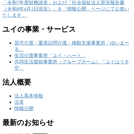
「令和7年度財務諸表」および「社会福祉法人現況報告書
（令和8年4月1日現在）」を「情報公開」ページにて公表い
たします 。
ユイの事業・サービス
居宅介護・重度訪問介護・移動支援事業所「ゆいまー
る」
生活介護事業所「ユイ・ハート」
共同生活援助事業所（グループホーム）「ユイはうす
空」
法人概要
法人基本情報
沿革
情報公開
最新のお知らせ