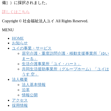
備］）に採択されました。
詳しくはこちら
Copyright © 社会福祉法人ユイ All Rights Reserved.
MENU
HOME
お知らせ
ユイの事業・サービス
居宅介護・重度訪問介護・移動支援事業所「ゆい
まーる」
生活介護事業所「ユイ・ハート」
共同生活援助事業所（グループホーム）「ユイは
うす 空」
法人概要
法人基本情報
沿革
情報公開
アクセス
採用情報